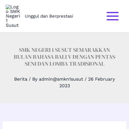
Skip
to
Unggul dan Berprestasi
content
SMK NEGERI 1 SUSUT SEMARAKKAN
BULAN BAHASA BALI V DENGAN PENTAS
SENI DAN LOMBA TRADISIONAL
Berita
/ By
admin@smkn1susut
/
26 February
2023