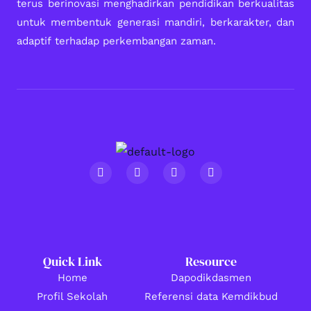
terus berinovasi menghadirkan pendidikan berkualitas
untuk membentuk generasi mandiri, berkarakter, dan
adaptif terhadap perkembangan zaman.
F
I
Y
T
a
n
o
i
c
s
u
k
e
t
t
t
b
a
u
o
o
g
b
k
o
r
e
k
a
m
Quick Link
Resource
Home
Dapodikdasmen
Profil Sekolah
Referensi data Kemdikbud